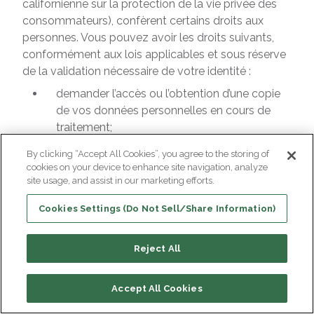
californienne sur la protection de la vie privée des
consommateurs), confèrent certains droits aux
personnes. Vous pouvez avoir les droits suivants,
conformément aux lois applicables et sous réserve
de la validation nécessaire de votre identité :
demander l’accès ou l’obtention d’une copie
de vos données personnelles en cours de
traitement;
demander la correction de données
By clicking “Accept All Cookies”, you agree to the storing of
personnelles inexactes qui vous concernent;
cookies on your device to enhance site navigation, analyze
site usage, and assist in our marketing efforts.
vous opposer au traitement de vos données
personnelles par Bioventus;
Cookies Settings (Do Not Sell/Share Information)
vous opposer au traitement fondé sur notre
intérêt légitime pour des raisons liées à votre
Reject All
situation particulière. Veuillez noter que nous
pouvons continuer à traiter vos données
Accept All Cookies
personnelles, même si vous vous êtes