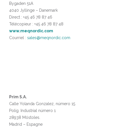
Bygaden 51A
4040 Jyllinge – Danemark
Direct : +45 46 78 87 46
Télécopieur : +45 46 78 87 48
www.meqnordic.com
Courriel :
sales@meqnordic.com
Prim S.A.
Calle Yolanda Gonzalez, número 15
Políg. Industrial número 1
28938 Móstoles.
Madrid – Espagne