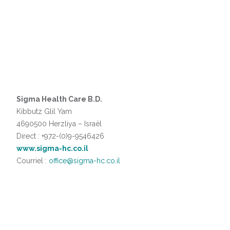
Sigma Health Care B.D.
Kibbutz Glil Yam
4690500 Herzliya – Israël
Direct : +972-(0)9-9546426
www.sigma-hc.co.il
Courriel :
office@sigma-hc.co.il